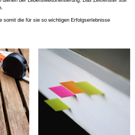
 dienen der Lebensweltorientierung. Das Zeitfenster soll
n.
 somit die für sie so wichtigen Erfolgserlebnisse