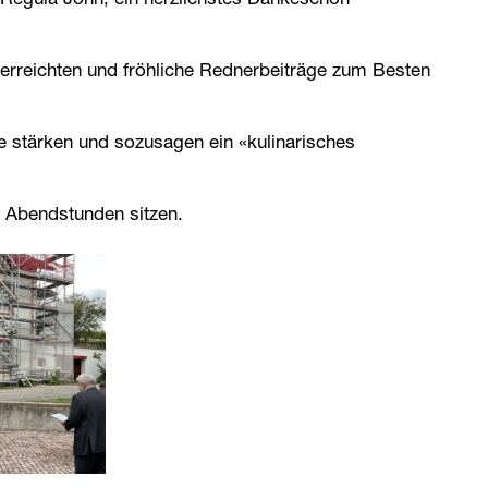
 Regula John, ein herzlichstes Dankeschön
überreichten und fröhliche Rednerbeiträge zum Besten
e stärken und sozusagen ein «kulinarisches
n Abendstunden sitzen.