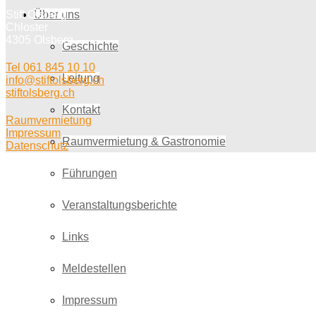
Stift Olsberg
Über uns
Chloster
4305 Olsberg
Geschichte
Tel 061 845 10 10
Leitung
info@stiftolsberg.ch
stiftolsberg.ch
Kontakt
Raumvermietung
Impressum
Raumvermietung & Gastronomie
Datenschutz
Führungen
Veranstaltungsberichte
Links
Meldestellen
Impressum