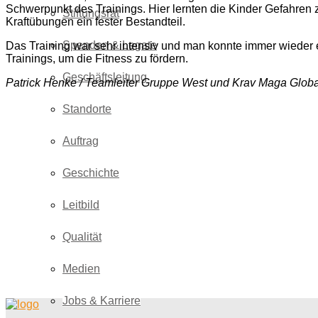
Schwerpunkt des Trainings. Hier lernten die Kinder Gefahren 
Stiftungsrat
Kraftübungen ein fester Bestandteil.
Spenden & Legate
Das Training war sehr intensiv und man konnte immer wieder 
Trainings, um die Fitness zu fördern.
Geschäftsleitung
Patrick Henke / Teamleiter Gruppe West und Krav Maga Global
Standorte
Auftrag
Geschichte
Leitbild
Qualität
Medien
zurück
Jobs & Karriere