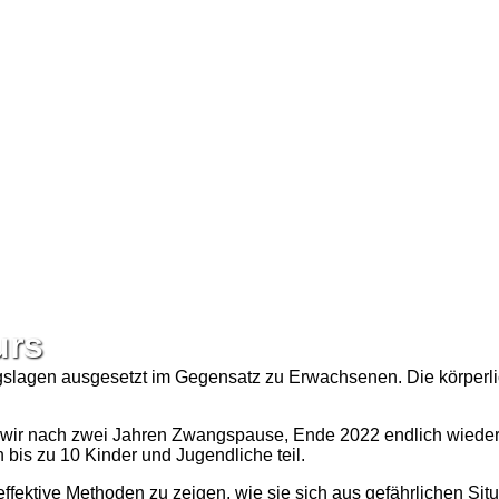
urs
gslagen ausgesetzt im Gegensatz zu Erwachsenen. Die körperl
ir nach zwei Jahren Zwangspause, Ende 2022 endlich wieder 
is zu 10 Kinder und Jugendliche teil.
ffektive Methoden zu zeigen, wie sie sich aus gefährlichen Si