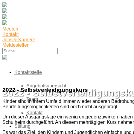
Medien
Kontakt
Jobs & Karriere
Meldestellen
Kontaktstelle
Angebotsübersicht
2022 - Selbstverteidigungskurs
2022 - Selbstverteidigungsk
Team
Kinder sind in ihrem Umfeld immer wieder anderen Bedrohun
Beurteilungsmöglichkeiten sind noch nicht ausgeprägt.
Kontakt
Um dieser Ausgangslage ein wenig entgegenzuwirken haben w
Schulheim durchgeführt. An diesem mehrtägigen Kurs nahmen b
Stiftung
Es war das Ziel, den Kindern und Jugendlichen einfache und e