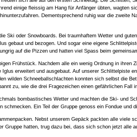
freuten sich alle auf den ersten Schneetag. Die Schlitten,
nd einige fleissig am Hang für Anfänger übten, wagten sich 
 hinunterzufahren. Dementsprechend ruhig war die zweite Na
 die Ski oder Snowboards. Bei traumhaftem Wetter und gute
lus gebaut und bezogen. Und sogar eine eigene Schlittelpis
ungrig auf die Pizzen und hatten viel Spass beim gemeinsam
bigen Frühstück. Nachdem alle ein wenig Ordnung in ihren Z
glus erweitert und ausgebaut. Auf unserer Schlittelpiste en
den wilden Schneeballschlachten konnten sich selbst die Be
nt zu, wie die drei Fragezeichen einen gefährlichen Fall in
hmals bombastisches Wetter und machten die Ski- und Schli
en schmecken. Ein Teil der Gruppe genoss ein Fondue und d
ammenpacken. Nebst unserem Gepäck packten alle viele schö
 Gruppe hatten, trug dazu bei, dass sich schon jetzt alle a