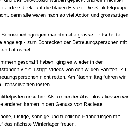
 Ski und das Snowboard wurden gepackt und wir machten
andere direkt auf die blauen Pisten. Die Schlittelgruppe
cht, denn alle waren nach so viel Action und grossartigen
n Schneebedingungen machten alle grosse Fortschritte.
te angelegt - zum Schrecken der Betreuungspersonen mit
en Lottospiel.
immern geschafft haben, ging es wieder in den
tstanden viele lustige Videos von den wilden Fahrten. Zu
treuungspersonen nicht retten. Am Nachmittag fuhren wir
 Transsilvanien lösten.
ttelpisten unsicher. Als krönender Abschluss liessen wir
ie anderen kamen in den Genuss von Raclette.
ne, lustige, sonnige und friedliche Erinnerungen mit
uf das nächste Winterlager freuen.