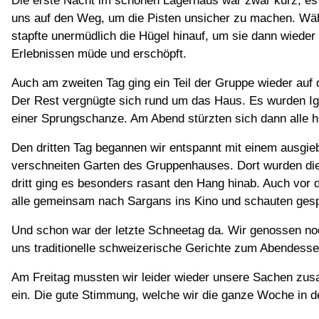
Die erste Nacht im schönen Lagerhaus war zwar kurz, es 
uns auf den Weg, um die Pisten unsicher zu machen. Währe
stapfte unermüdlich die Hügel hinauf, um sie dann wieder
Erlebnissen müde und erschöpft.
Auch am zweiten Tag ging ein Teil der Gruppe wieder auf
Der Rest vergnügte sich rund um das Haus. Es wurden Ig
einer Sprungschanze. Am Abend stürzten sich dann alle h
Den dritten Tag begannen wir entspannt mit einem ausgie
verschneiten Garten des Gruppenhauses. Dort wurden die I
dritt ging es besonders rasant den Hang hinab. Auch vor 
alle gemeinsam nach Sargans ins Kino und schauten gespan
Und schon war der letzte Schneetag da. Wir genossen noc
uns traditionelle schweizerische Gerichte zum Abendess
Am Freitag mussten wir leider wieder unsere Sachen zus
ein. Die gute Stimmung, welche wir die ganze Woche in der